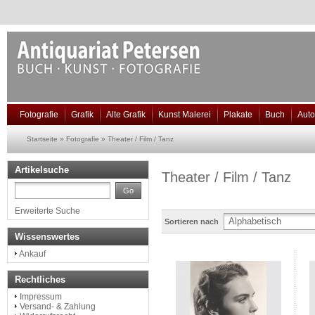
Fotografie
Grafik
Alte Grafik
Kunst Malerei
Plakate
Buch
Aut
Startseite
»
Fotografie
»
Theater / Film / Tanz
Artikelsuche
Theater / Film / Tanz
Go
Erweiterte Suche
Sortieren nach
Wissenswertes
Ankauf
Rechtliches
Impressum
Versand- & Zahlung