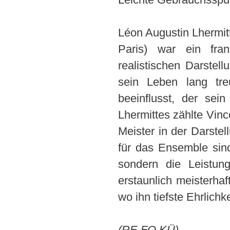
Léon Augustin Lhermitt
Paris) war ein fra
realistischen Darstel
sein Leben lang tre
beeinflusst, der sei
Lhermittes zählte Vince
Meister in der Darste
für das Ensemble sin
sondern die Leistun
erstaunlich meisterha
wo ihn tiefste Ehrlichke
(RE FO KÜ)