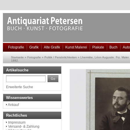
Fotografie
Grafik
Alte Grafik
Kunst Malerei
Plakate
Buch
Aut
Startseite
»
Fotografie
»
Politik / Persönlichkeiten
»
Lhermitte, Léon Augustin. Frz. Maler.
1882.
Artikelsuche
Go
Erweiterte Suche
Wissenswertes
Ankauf
Rechtliches
Impressum
Versand- & Zahlung