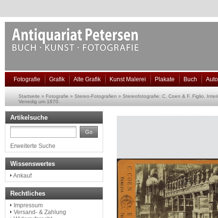
Fotografie
Grafik
Alte Grafik
Kunst Malerei
Plakate
Buch
Aut
Startseite
»
Fotografie
»
Stereo-Fotografien
»
Stereofotografie: C. Coen & F. Figlio. Inte
Venedig um 1870.
Artikelsuche
Go
Erweiterte Suche
Wissenswertes
Ankauf
Rechtliches
Impressum
Versand- & Zahlung