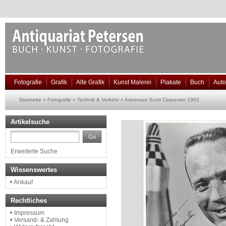
Fotografie
Grafik
Alte Grafik
Kunst Malerei
Plakate
Buch
Aut
Startseite
»
Fotografie
»
Technik & Verkehr
»
Astronaut Scott Carpenter 1962
Artikelsuche
Go
Erweiterte Suche
Wissenswertes
Ankauf
Rechtliches
Impressum
Versand- & Zahlung