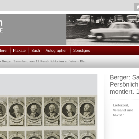
lerei
Plakate
Buch
Autographen
Sonstiges
»
Berger: Sammlung von 12 Persönlichkeiten auf einem Blatt
Berger: S
Persönlich
montiert. 
Lieferzeit,
Versand und
MwSt.: