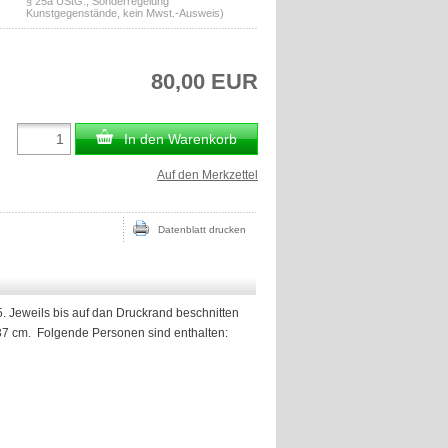
§ 25a UStG., Sonderregelung
Kunstgegenstände, kein Mwst.-Ausweis)
80,00 EUR
In den Warenkorb
Auf den Merkzettel
Datenblatt drucken
. Jeweils bis auf dan Druckrand beschnitten
x 37 cm. Folgende Personen sind enthalten: