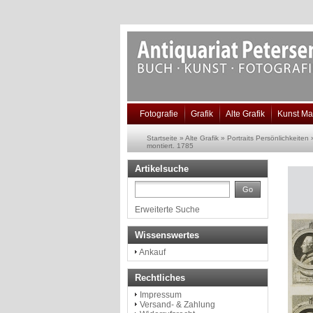
Fotografie
Grafik
Alte Grafik
Kunst Ma
Startseite
»
Alte Grafik
»
Portraits Persönlichkeiten
montiert. 1785
Artikelsuche
Go
Erweiterte Suche
Wissenswertes
Ankauf
Rechtliches
Impressum
Versand- & Zahlung