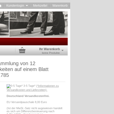
Kundenlogin
Merkzettel
Warenkorb
Ihr Warenkorb
keine Produkte
ammlung von 12
keiten auf einem Blatt
1785
3-5 Tage*
(*Informationen zu
Versandkosten und Lieferzeiten).
Deutschland Versandkostenfrei.
EU Versandpauschale 8,00 Euro
(Ist der MwSt.-Satz nicht augewiesen handelt
es sich um Differenzbesteuerung nach