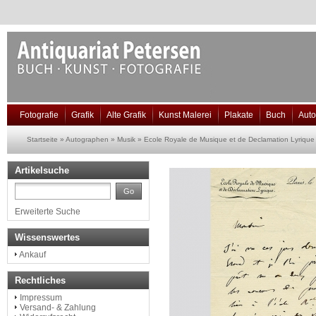
Fotografie
Grafik
Alte Grafik
Kunst Malerei
Plakate
Buch
Aut
Startseite
»
Autographen
»
Musik
»
Ecole Royale de Musique et de Declamation Lyrique
Artikelsuche
Go
Erweiterte Suche
Wissenswertes
Ankauf
Rechtliches
Impressum
Versand- & Zahlung