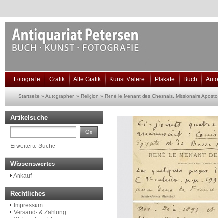
Fotografie
Grafik
Alte Grafik
Kunst Malerei
Plakate
Buch
Aut
Startseite
»
Autographen
»
Religion
»
René le Menant des Chesnais, Missionaire Aposto
Artikelsuche
Go
Erweiterte Suche
Wissenswertes
Ankauf
Rechtliches
Impressum
Versand- & Zahlung