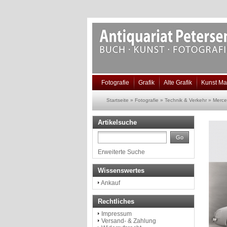
Fotografie
Grafik
Alte Grafik
Kunst Ma
Startseite
»
Fotografie
»
Technik & Verkehr
»
Merce
Artikelsuche
Go
Erweiterte Suche
Wissenswertes
Ankauf
Rechtliches
Impressum
Versand- & Zahlung