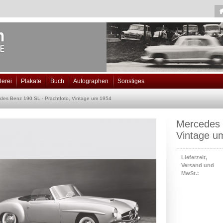
lerei
Plakate
Buch
Autographen
Sonstiges
des Benz 190 SL - Prachtfoto, Vintage um 1954
Mercedes 
Vintage u
Lieferzeit,
Versand und
MwSt.: