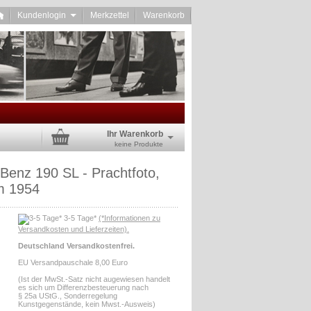
Kundenlogin
Merkzettel
Warenkorb
Ihr Warenkorb
keine Produkte
Benz 190 SL - Prachtfoto,
m 1954
3-5 Tage*
(*Informationen zu
Versandkosten und Lieferzeiten).
Deutschland Versandkostenfrei.
EU Versandpauschale 8,00 Euro
(Ist der MwSt.-Satz nicht augewiesen handelt
es sich um Differenzbesteuerung nach
§ 25a UStG., Sonderregelung
Kunstgegenstände, kein Mwst.-Ausweis)