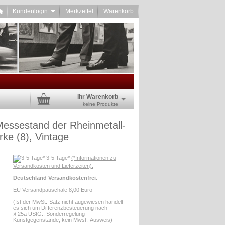
Kundenlogin
Merkzettel
Warenkorb
Ihr Warenkorb
keine Produkte
essestand der Rheinmetall-
ke (8), Vintage
3-5 Tage*
(*Informationen zu
Versandkosten und Lieferzeiten).
Deutschland Versandkostenfrei.
EU Versandpauschale 8,00 Euro
(Ist der MwSt.-Satz nicht augewiesen handelt
es sich um Differenzbesteuerung nach
§ 25a UStG., Sonderregelung
Kunstgegenstände, kein Mwst.-Ausweis)