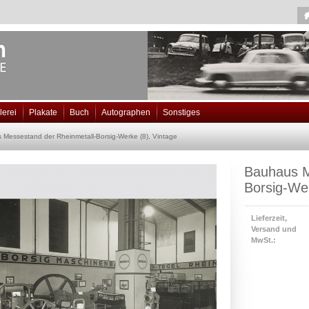
lerei
Plakate
Buch
Autographen
Sonstiges
Messestand der Rheinmetall-Borsig-Werke (8), Vintage
Bauhaus M
Borsig-Wer
Lieferzeit,
Versand und
MwSt.: