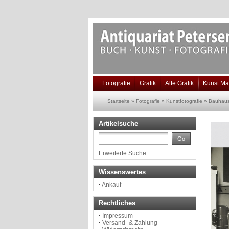
Fotografie
Grafik
Alte Grafik
Kunst Ma
Startseite
»
Fotografie
»
Kunstfotografie
»
Bauhaus 
Artikelsuche
Go
Erweiterte Suche
Wissenswertes
Ankauf
Rechtliches
Impressum
Versand- & Zahlung