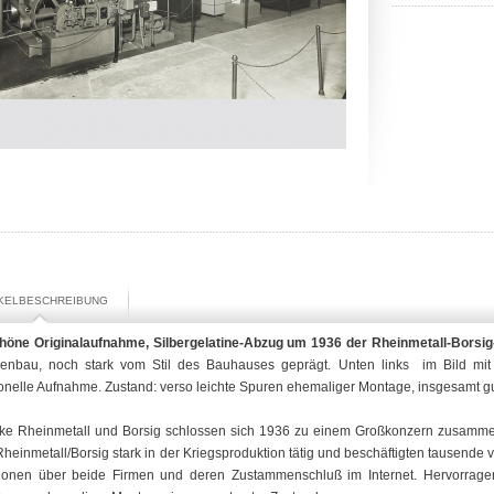
IKELBESCHREIBUNG
höne Originalaufnahme, Silbergelatine-Abzug um 1936 der Rheinmetall-Borsi
enbau, noch stark vom Stil des Bauhauses geprägt. Unten links im Bild mit 
onelle Aufnahme. Zustand: verso leichte Spuren ehemaliger Montage, insgesamt gu
ke Rheinmetall und Borsig schlossen sich 1936 zu einem Großkonzern zusamme
heinmetall/Borsig stark in der Kriegsproduktion tätig und beschäftigten tausend
tionen über beide Firmen und deren Zustammenschluß im Internet. Hervorragen