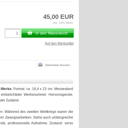
45,00 EUR
inkl. 19% MwSt.
In den Warenkorb
Auf den Merkzettel
Datenblatt drucken
g-Werke.
Format: ca. 16,4 x 23 cm. Messestand
einbelichteter Werksnummer. Hervorragende,
ter Zustand.
n. Während des zweiten Weltkriegs waren die
e von Zwangsarbeitern. Siehe auch umfangreiche
de, professionelle Aufnahme. Zustand: verso