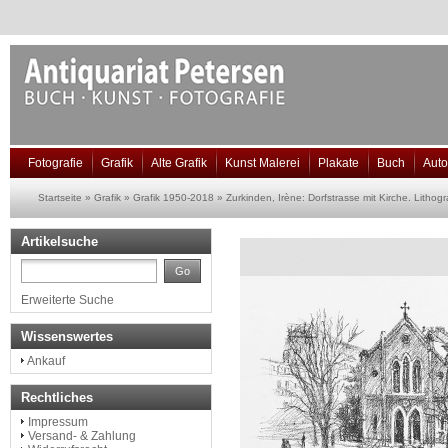
Fotografie
Grafik
Alte Grafik
Kunst Malerei
Plakate
Buch
Aut
Startseite
»
Grafik
»
Grafik 1950-2018
»
Zurkinden, Irène: Dorfstrasse mit Kirche. Lithogr
Artikelsuche
Go
Erweiterte Suche
Wissenswertes
Ankauf
Rechtliches
Impressum
Versand- & Zahlung