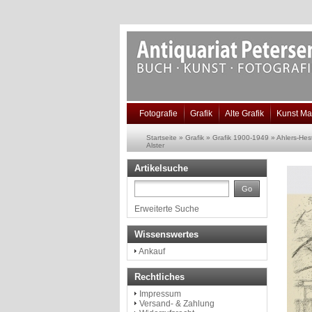
Fotografie
Grafik
Alte Grafik
Kunst Ma
Startseite
»
Grafik
»
Grafik 1900-1949
»
Ahlers-Hes
Alster
Artikelsuche
Go
Erweiterte Suche
Wissenswertes
Ankauf
Rechtliches
Impressum
Versand- & Zahlung