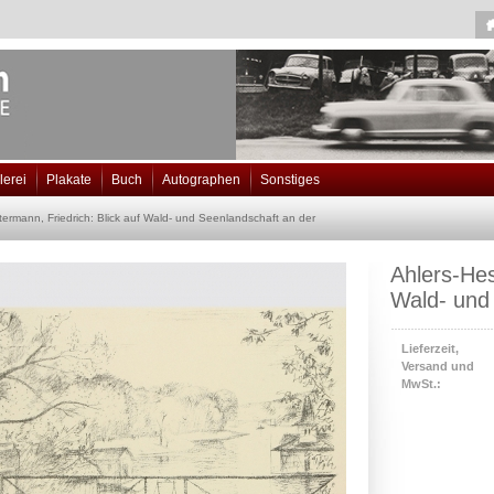
lerei
Plakate
Buch
Autographen
Sonstiges
termann, Friedrich: Blick auf Wald- und Seenlandschaft an der
Ahlers-Hes
Wald- und 
Lieferzeit,
Versand und
MwSt.: