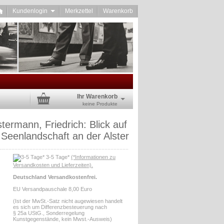
Kundenlogin
Merkzettel
Warenkorb
Ihr Warenkorb
keine Produkte
termann, Friedrich: Blick auf
Seenlandschaft an der Alster
3-5 Tage*
(*Informationen zu
Versandkosten und Lieferzeiten).
Deutschland Versandkostenfrei.
EU Versandpauschale 8,00 Euro
(Ist der MwSt.-Satz nicht augewiesen handelt
es sich um Differenzbesteuerung nach
§ 25a UStG., Sonderregelung
Kunstgegenstände, kein Mwst.-Ausweis)