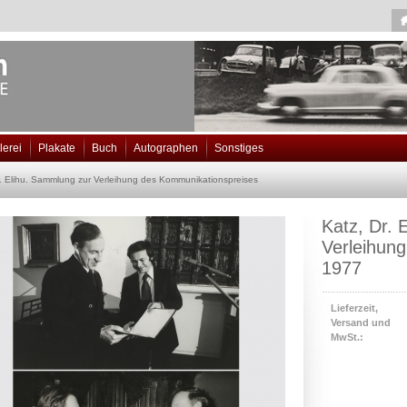
lerei
Plakate
Buch
Autographen
Sonstiges
r. Elihu. Sammlung zur Verleihung des Kommunikationspreises
Katz, Dr. 
Verleihun
1977
Lieferzeit,
Versand und
MwSt.: