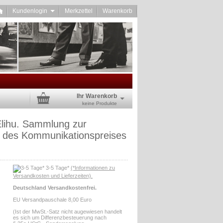
Kundenlogin
Merkzettel
Warenkorb
Ihr Warenkorb
keine Produkte
Elihu. Sammlung zur
g des Kommunikationspreises
3-5 Tage*
(*Informationen zu
Versandkosten und Lieferzeiten).
Deutschland Versandkostenfrei.
EU Versandpauschale 8,00 Euro
(Ist der MwSt.-Satz nicht augewiesen handelt
es sich um Differenzbesteuerung nach