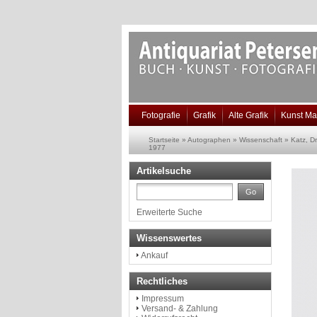
Fotografie
Grafik
Alte Grafik
Kunst Ma
Startseite
»
Autographen
»
Wissenschaft
»
Katz, D
1977
Artikelsuche
Go
Erweiterte Suche
Wissenswertes
Ankauf
Rechtliches
Impressum
Versand- & Zahlung