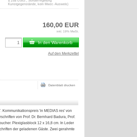
§ 25a UStG., Sonderregelung
Kunstgegenstände, kein Mwst.-Ausweis)
160,00 EUR
inkl. 19% MwSt.
In den Warenkorb
Auf den Merkzettel
Datenblatt drucken
7. Kommunikationspreis 'in MEDIAS res' von
schriften von Prof. Dr. Bernhard Badura, Prof.
bucher. Plexiglasblock 12 x 16,8 cm. In Leder
chriften der geladenen Gäste. Zwei gerahmte