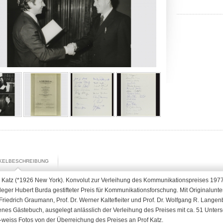
IKELBESCHREIBUNG
u Katz (*1926 New York). Konvolut zur Verleihung des Kommunikationspreises 197
eger Hubert Burda gestifteter Preis für Kommunikationsforschung. Mit Originalunter
 Friedrich Graumann, Prof. Dr. Werner Kaltefleiter und Prof. Dr. Wolfgang R. Langen
es Gästebuch, ausgelegt anlässlich der Verleihung des Preises mit ca. 51 Unters
weiss Fotos von der Überreichung des Preises an Prof Katz.