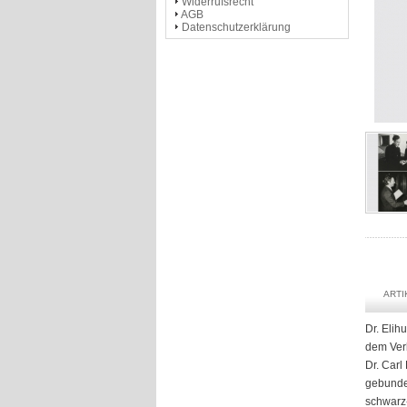
Widerrufsrecht
AGB
Datenschutzerklärung
ART
Dr. Elih
dem Verl
Dr. Carl
gebunden
schwarz-